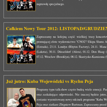
naprawdę specjalnego.
Całkiem Nowy Tour 2012: LISTOPAD/GRUDZIE
Zapraszamy na kolejną część wielkiej trasy koncer
promującej złote wydawnictwo "CNO2"! Ekipa Slums Att
(Estrada), 23.11. Londyn (Rhytm Factory), 24.11. Manc
(Lakota), 30.11. Düsseldorf (Afera), 01.12. Den Haag 
07.12. Wrocław (Brooklyn), 08.12. Skarżysko-Kamienna (S
Już jutro: Kuba Wojewódzki vs Rychu Peja
Programy typu talk-show często budzą wiele emocji. Pa
oraz zaskakujące odpowiedzi. Nie inaczej będzie jutro
zostanie wyemitowany nowy odcinek programu "Kuba Wo
Peja oraz siatkarz Zbigniew Bartman. Zapraszamy przed 