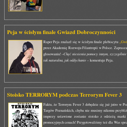
Peja w ścisłym finale Gwiazd Dobroczynności
Raper Peja znalazł się w ścisłym finale plebiscytu
„Gwi
przez Akademię Rozwoju Filantropii w Polsce. Zaprasz
głosowaniu!
–Chęć niesienia pomocy innym, szczególnie 
tak naturalna, jak oddychanie
– komentuje Peja.
Stoisko TERRORYM podczas Terrorym Fever 3
Faktu, że Terrorym Fever 3 dobędzie się już jutro w 
Targów Poznańskich, chyba nie musimy nikomu przybliż
imprezy ustawione zostanie stoisko z odzieżą marki
promocyjnych cenach! Przygotowaliśmy też dla Was specj