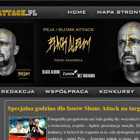
Specjalna godzina dla fanów Slums Attack na tar
Fonografika przygotowała nie lada gratkę dla wszystkich
z twórczością zespołu – będzie prezentacja muzyki, Zł
konkursy, w których do wygrania m.in. cała dyskografia z
osobiście – mówi Peja. – Jesteśmy jednak w trasie, al