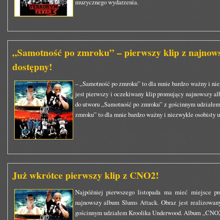
muzycznego wydarzenia.
„Samotność po zmroku” – pierwszy klip z najnows
dostępny!
– „Samotność po zmroku” to dla mnie bardzo ważny i nie
jest pierwszy i oczekiwany klip promujący najnowszy a
do utworu „Samotność po zmroku” z gościnnym udziałem
zmroku” to dla mnie bardzo ważny i niezwykle osobisty u
Już wkrótce pierwszy klip z CNO2!
Najpóźniej pierwszego listopada ma mieć miejsce pr
najnowszy album Slums Attack. Obraz jest realizowa
gościnnym udziałem Kroolika Underwood. Album „CNO2” 