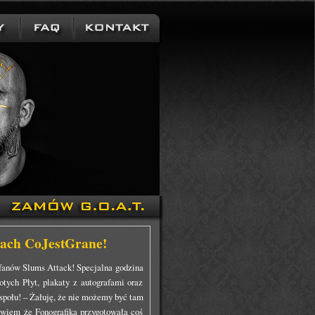
gach CoJestGrane!
 fanów Slums Attack! Specjalna godzina
otych Płyt, plakaty z autografami oraz
espołu! – Żałuję, że nie możemy być tam
e wiem że Fonografika przygotowała coś