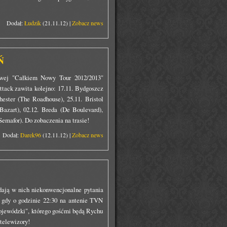
Dodał:
Łudzik
(21.11.12) |
Zobacz news
Ń
towej "Całkiem Nowy Tour 2012/2013"
ack zawita kolejno: 17.11. Bydgoszcz
hester (The Roadhouse), 25.11. Bristol
(Bazart), 02.12. Breda (De Boulevard),
emafor). Do zobaczenia na trasie!
Dodał:
Darek96
(12.11.12) |
Zobacz news
dają w nich niekonwencjonalne pytania
, gdy o godzinie 22:30 na antenie TVN
jewódzki", którego gośćmi będą Rychu
telewizory!