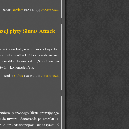
Dodał:
Darek96
(02.11.12) |
Zobacz news
zej płyty Slums Attack
zwykle osobisty utwór – mówi Peja. Już
lbum Slums Attack. Obraz zrealizowano
 Kroolika Underwood. – „Samotność po
twór – komentuje Peja.
Dodał:
Łudzik
(30.10.12) |
Zobacz news
emiera pierwszego klipu promującego
ny do utworu „Samotność po zmroku” z
Slums Attack pojawił się na rynku 15