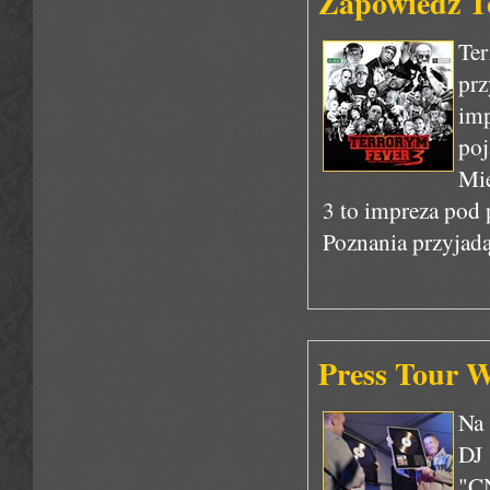
Zapowiedź T
Te
pr
imp
po
Mię
3 to impreza pod 
Poznania przyjadą 
Press Tour W
Na 
DJ 
"C