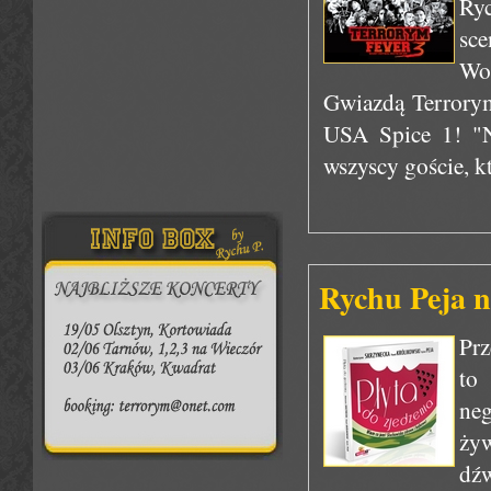
Ryc
sce
Wol
Gwiazdą Terrorym
USA Spice 1! "Na
wszyscy goście, kt
Rychu Peja n
Prz
to
ne
żyw
dźw