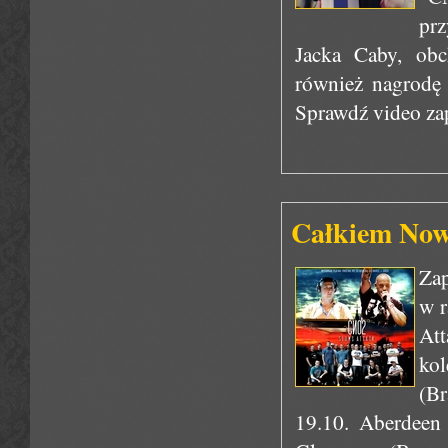
pr
Jacka Caby, obc
również nagrodę
Sprawdź video zap
Całkiem No
Zap
w r
At
kol
(Br
19.10. Aberdeen 