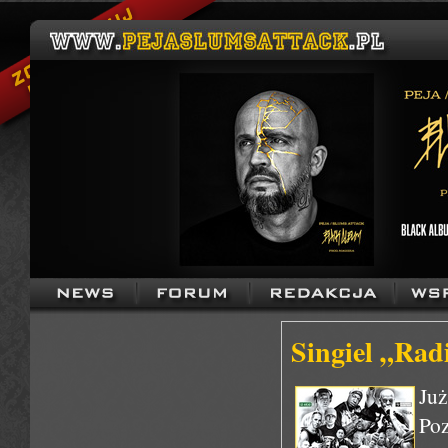
Singiel „Rad
Już
Poz