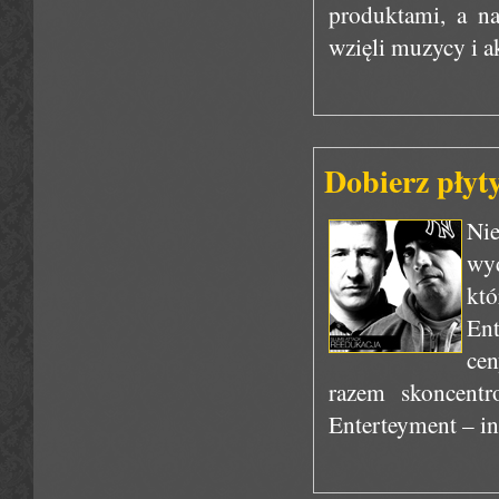
produktami, a na
wzięli muzycy i a
Dobierz płyt
Ni
wy
kt
Ent
cen
razem skoncent
Enterteyment – in