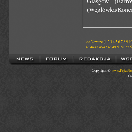
Glasgow (Barro
(Węglówka/Koncer
<< Nowsze
(
1
2
3
4
5
6
7
8
9
1
43
44
45
46
47
48
49
50
51
52
5
Copyright ©
www.PejaSlu
Cr