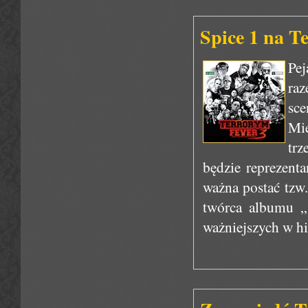
Spice 1 na T
Pej
ra
sc
Mi
trz
będzie reprezent
ważna postać tzw
twórca albumu „
ważniejszych w hi