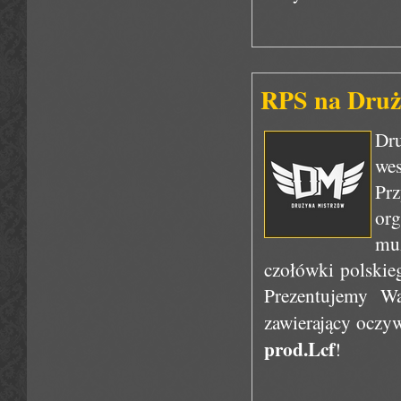
RPS na Druży
Dr
wes
Pr
org
mu
czołówki polskieg
Prezentujemy Wa
zawierający oczyw
prod.Lcf
!