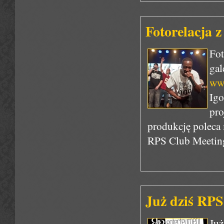
Fotorelacja 
Fot
ga
www
Ig
pr
produkcję poleca 
RPS Club Meeting
Już dziś RPS
Już