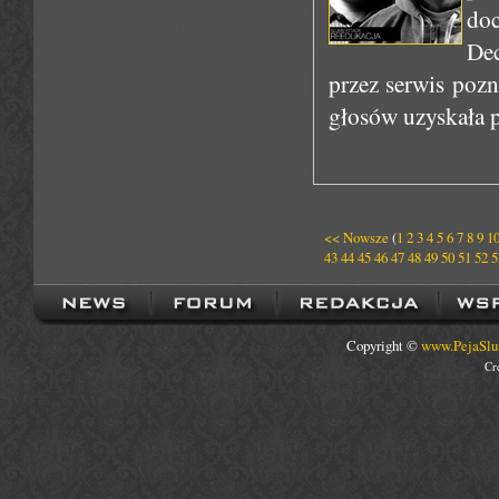
doc
De
przez serwis pozn
głosów uzyskała 
<< Nowsze
(
1
2
3
4
5
6
7
8
9
1
43
44
45
46
47
48
49
50
51
52
5
Copyright ©
www.PejaSlu
Cr