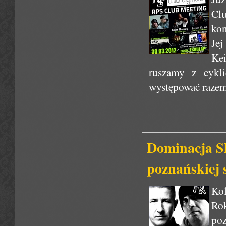
Cl
ko
Jej
Ke
ruszamy z cykl
występować razem 
Dominacja S
poznańskiej 
Kol
Ro
po