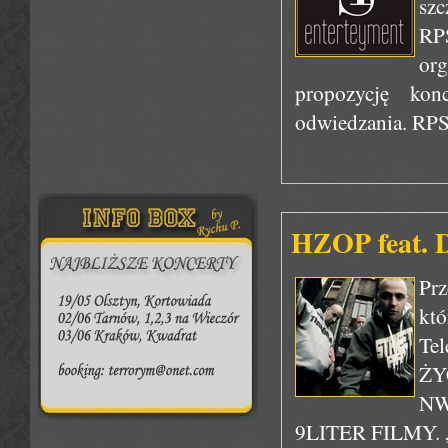
sz
RP
or
propozycję kon
odwiedzania. RPS
HZOP feat.
Pr
kt
Te
ŻY
NW
9LITER FILMY. „K