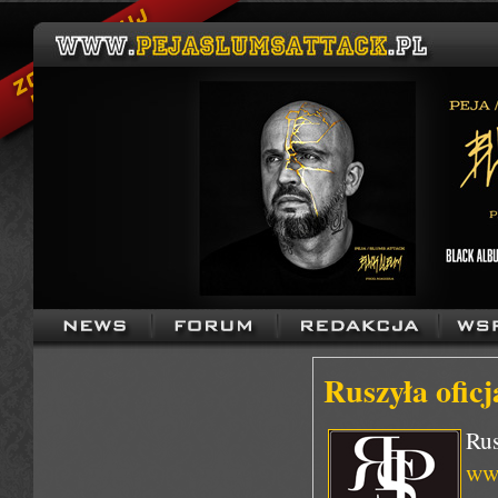
Ruszyła ofic
Rus
ww