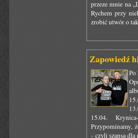
przeze mnie na „
Rychem przy niel
zrobić utwór o tak
Zapowiedź h
Po 
Opr
alb
15.
13.
15.04. Krynic
Przypominamy, że
- czyli szansa dl