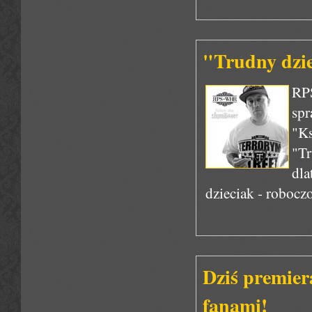
"Trudny dzie
RPS
spr
"K
"Tr
dl
dzieciak - robocz
Dziś premiera
fanami!