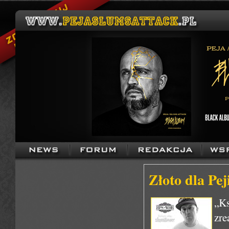
Złoto dla Pej
„Ks
zre