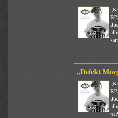
„Ks
RPS
due
alb
sam
„Defekt Mózg
„Ks
RPS
due
alb
pa