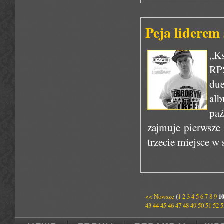
Peja liderem
„Ks
RPS
due
al
pa
zajmuje pierwsze 
trzecie miejsce w
<< Nowsze
(
1
2
3
4
5
6
7
8
9
1
43
44
45
46
47
48
49
50
51
52
5