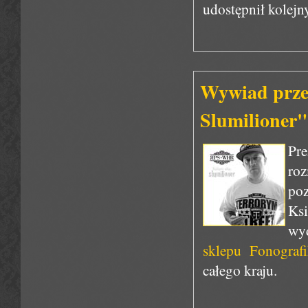
udostępnił kolej
Wywiad przed
Slumilioner"
Pre
ro
poz
Ks
wy
sklepu Fonografi
całego kraju.