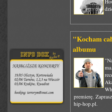
Hou
dzi
"Kocham cał
albumu
"Na
ma.
re
Aka
Wh
premierę. Zapras
hip-hop.pl.