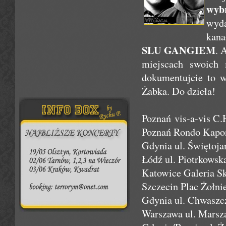
wyb
wyda
kana
SLU GANGIEM
. 
miejscach swoich 
dokumentujcie to 
Żabka. Do dzieła!
Poznań vis-a-vis C.
Poznań Rondo Kapo
Gdynia ul. Świętoj
Łódź ul. Piotrkowsk
Katowice Galeria S
Szczecin Plac Żołni
Gdynia ul. Chwaszc
Warszawa ul. Marsz