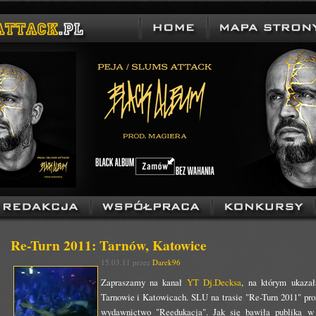
Re-Turn 2011: Tarnów, Katowice
15.03.11 przez
Darek96
Zapraszamy na kanał
YT Dj.Decksa
, na którym ukazał
Tarnowie i Katowicach. SLU na trasie "Re-Turn 2011" pr
wydawnictwo "Reedukacja". Jak się bawiła publika w