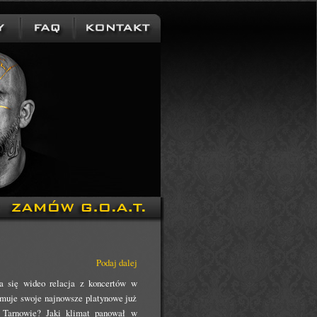
Podaj dalej
a się wideo relacja z koncertów w
omuje swoje najnowsze platynowe już
 Tarnowie? Jaki klimat panował w