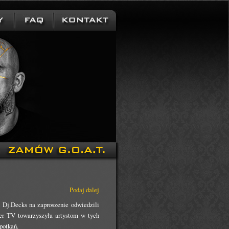
Podaj dalej
i Dj.Decks na zaproszenie odwiedzili
r TV towarzyszyła artystom w tych
potkań.