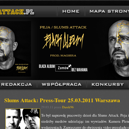
Slums Attack: Press-Tour 25.03.2011 Warszawa
29.03.11 przez
Darek96
To był naprawdę pracowity dzień dla Slums Attack. Peja 
siedziby mediów udzielając im wywiadów. Kamera Plene
wydarzeniach. Zapraszamy do obejrzenia video przeglądu s