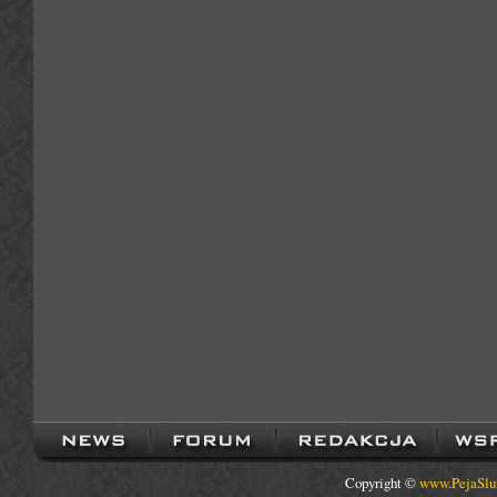
Copyright ©
www.PejaSlu