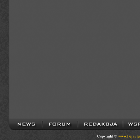
Copyright ©
www.PejaSlu