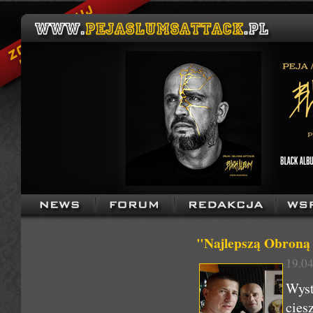
"Najlepszą Obroną J
19.04
Wyst
cie