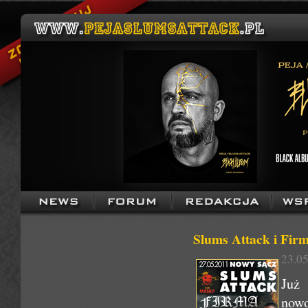
Slums Attack i Fi
23.05
Już
nowo