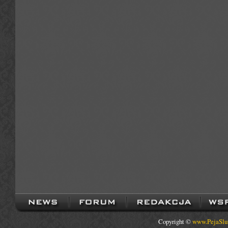
Copyright ©
www.PejaSlu