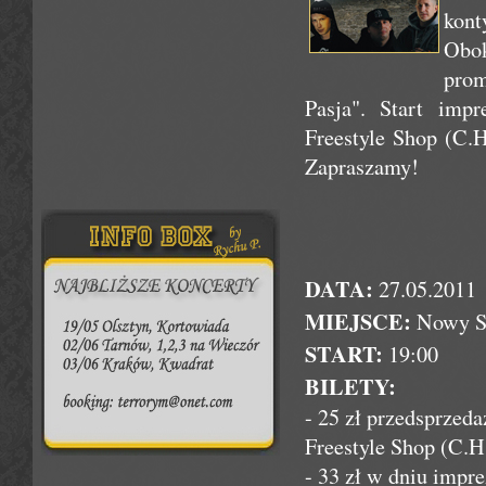
kon
Obo
prom
Pasja". Start imp
Freestyle Shop (C.H
Zapraszamy!
DATA:
27.05.2011
MIEJSCE:
Nowy Są
START:
19:00
BILETY:
- 25 zł przedsprzeda
Freestyle Shop (C.H
- 33 zł w dniu impr