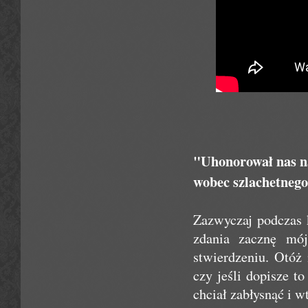
"Uhonorował nas na
wobec szlachetnego
Zazwyczaj podczas 
zdania zacznę mó
stwierdzeniu. Otóż
czy jeśli dopisze t
chciał zabłysnąć i w