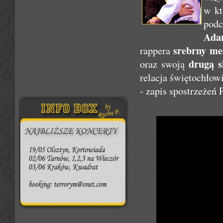
w kt
podc
Ada
srebrny me
rappera
drugą s
oraz swoją
relacja świętochłow
- zapis spostrzeżeń