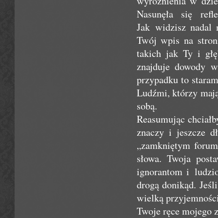
wyróżnienia w dzie
Nasunęła się ref
Jak widzisz nadal 
Twój wpis na stron
takich jak Ty i gł
znajduje dowody w
przypadku to staram
Ludźmi, którzy mają 
sobą.
Reasumując chciałby
znaczy i jeszcze 
„zamkniętym forum”
słowa. Twoja post
ignorantom i ludzi
drogą donikąd. Jeśl
wielką przyjemności
Twoje ręce mojego z