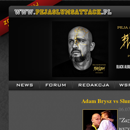
Adam Brysz vs Slu
06.07
"Zaz
wszy