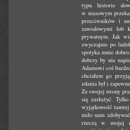
typu historie do
w masowym przekazie
przeciwników i an
zawodowymi lub ko
prywatnym. Jak wie
zwyczajnie po ludz
spotyka mnie dobro. 
dobrzy by nie napi
Adamowi coś bardzo
chciałem go przyją
zdania był i zapewn
Ze swojej strony pr
się zasłużyć. Tyl
wyjątkowość tamtej
miło nam zdobywać 
rzeczą w mojej o