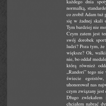
każdego dnia spot
normalką, standard
co zrobił Adam tuż
się w żadnej skali
Tym bardziej nie moż
Czym zatem jest te
swój dorobek spor
ludzi? Poza tym, ż
większe? Ok, walki
nie, bo oddał medale
którą również odd
„Randori” tego nie 
świecie egoistów
uhonorował nas naj
czym związany jest 
Długo zwlekałem 
chciałem nabrać dy