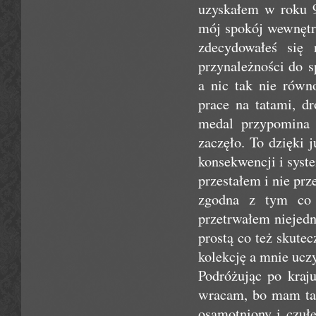
uzyskałem w roku 
mój spokój wewnętrz
zdecydowałeś się 
przynależności do s
a nic tak nie rów
prace na tatami, dr
medal przypomina 
zaczęło. To dzięki 
konsekwencji i syst
przestałem i nie prz
zgodna z tym co t
przetrwałem niejed
prostą co też skute
kolekcję a mnie ucz
Podróżując po kraju
wracam, bo mam tam
osamotniony i czuł