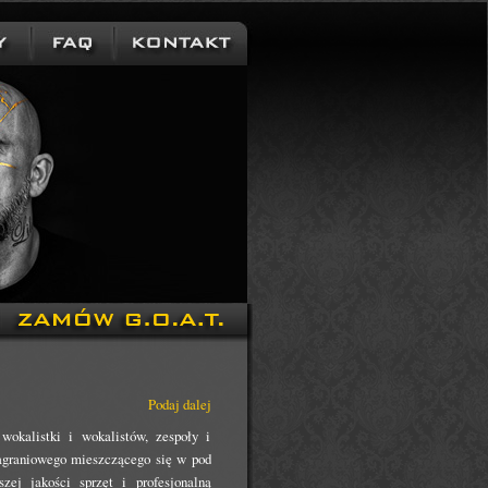
Podaj dalej
wokalistki i wokalistów, zespoły i
nagraniowego mieszczącego się w pod
ej jakości sprzęt i profesjonalną