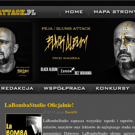
LaBombaStudio Oficjalnie!
07.07.11 przez
Darek96
LaBombaStudio zaprasza wszystkie raperki i raperów, 
solistów, muzyków oraz lektorów do najlepszego studia 
poznańskiej Dąbrowie. LaBombaStudio oferuje najwyższ