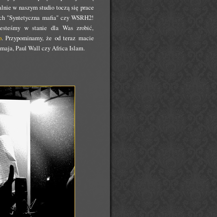
alnie w naszym studio toczą się prace
luch "Syntetyczna mafia" czy WSRH2!
esteśmy w stanie dla Was zrobić,
o
. Przypominamy, że od teraz macie
aja, Paul Wall czy Africa Islam.