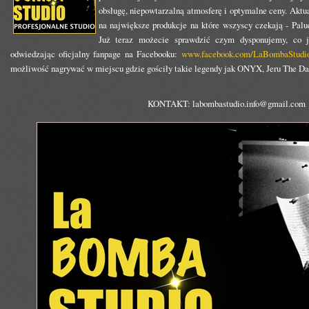
obsługę, niepowtarzalną atmosferę i optymalne ceny. Aktu
na największe produkcje na które wszyscy czekają - Pa
Już teraz możecie sprawdzić czym dysponujemy, co j
odwiedzając oficjalny fanpage na Facebooku:
www.facebook.com/LaBombaStudi
możliwość nagrywać w miejscu gdzie gościły takie legendy jak ONYX, Jeru The Dam
KONTAKT: labombastudio.info@gmail.com