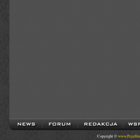
Copyright ©
www.PejaSlu