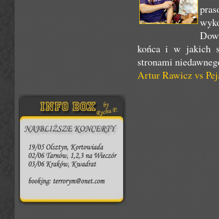
pra
wyko
Dowi
końca i w jakich s
stronami niedawnego
Artur Rawicz vs Pej