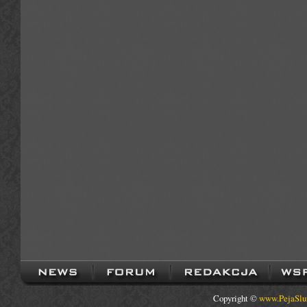
Copyright ©
www.PejaSlu