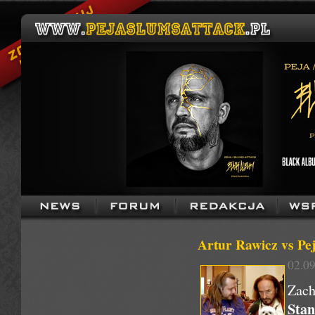
Artur Rawicz vs Pej
02.09
Zach
Sta