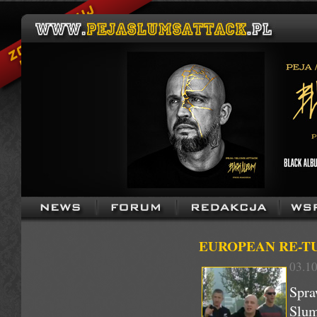
EUROPEAN RE-TUR
03.10
Spra
Sl