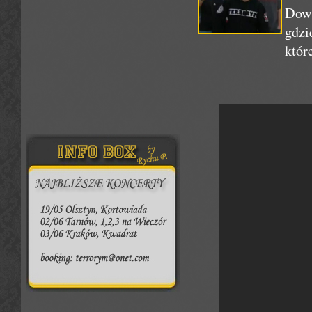
Dowi
gdzi
któr