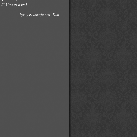
ą, SLU na zawsze!
życzy Redakcja oraz Fani