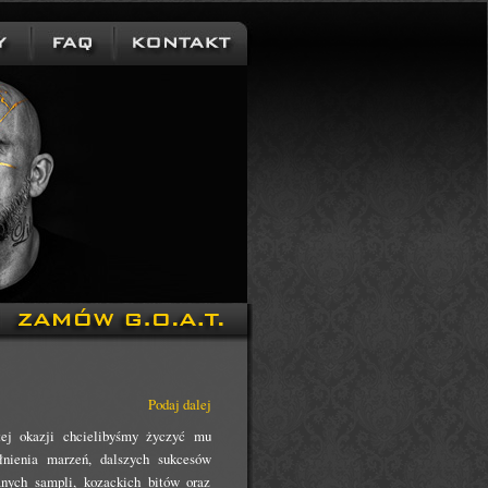
Podaj dalej
tej okazji chcielibyśmy życzyć mu
ełnienia marzeń, dalszych sukcesów
nych sampli, kozackich bitów oraz