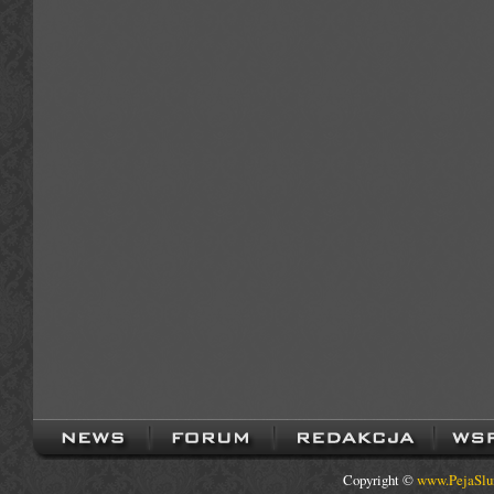
Copyright ©
www.PejaSlu