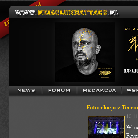
Fotorelacja z Terro
10.11
W n
Feve