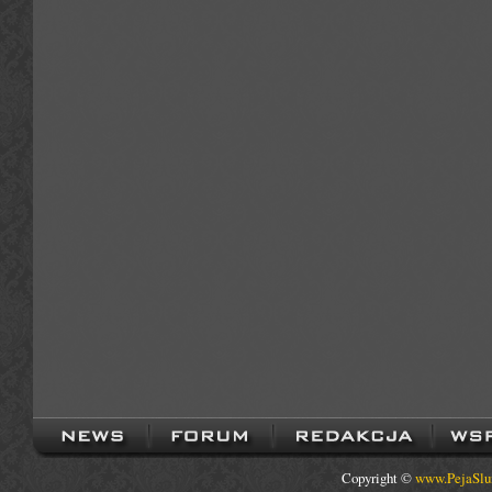
Copyright ©
www.PejaSlu