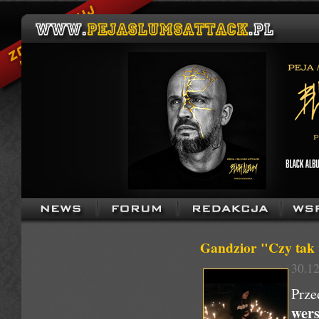
Gandzior "Czy tak 
30.12
Prze
wer