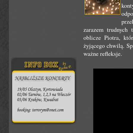
kon
odpo
prze
zarazem trudnych t
oblicze Piotra, k
żyjącego chwilą. Spr
ważne refleksje.