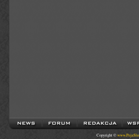
Copyright ©
www.PejaSlu