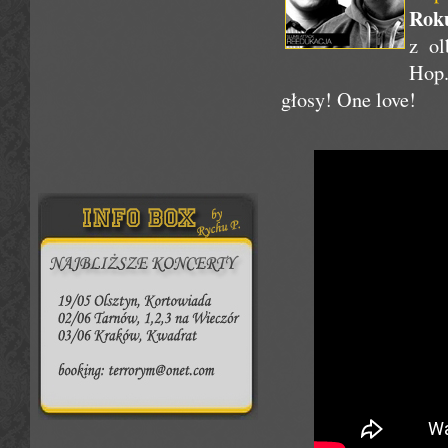
Roku
z ol
Hop
głosy! One love!