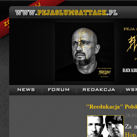
"Reedukacja" Pols
26.01
Za n
Hop.