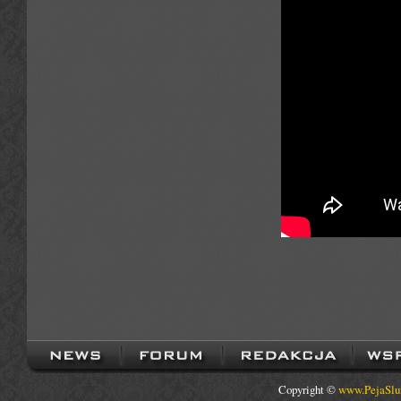
Copyright ©
www.PejaSlu