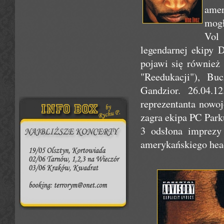
amer
mog
Vol 
legendarnej ekipy
pojawi się również
"Reedukacji"), Bu
Gandzior. 26.04.
reprezentanta nowo
zagra ekipa PC Park
3 odsłona imprezy
amerykańskiego head