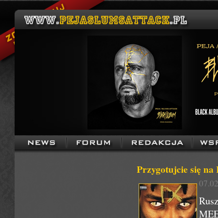
Przygotujcie się 
07.02
Rusz
MEE