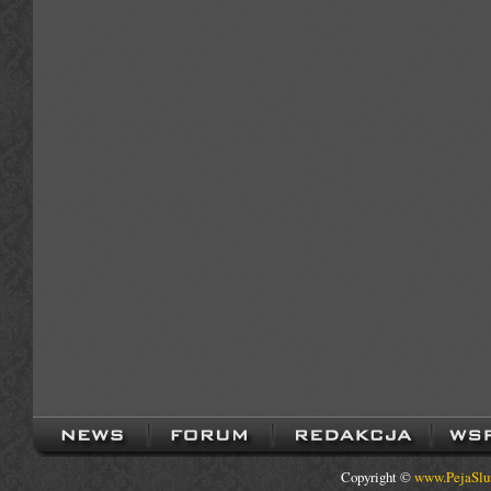
Copyright ©
www.PejaSlu