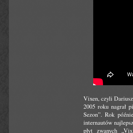
Vixen, czyli Darius
2005 roku nagrał p
Sezon”. Rok późni
internautów najlep
płyt zwanych „Vixt