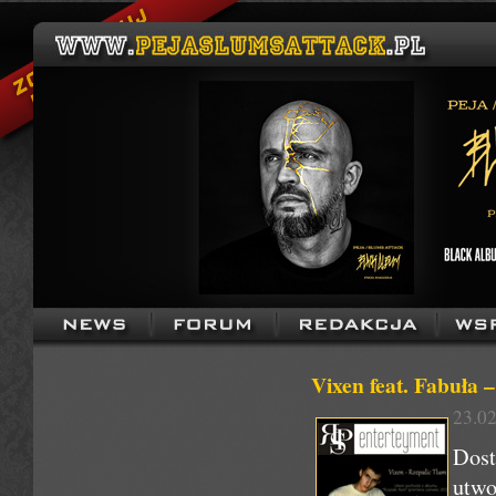
Vixen feat. Fabuła 
23.02
Dost
utwo