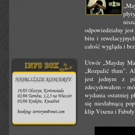
„Ma
płyt
nisz
odpowiedzialny jes
bitu i rewelacyjnyc
całość wygląda i brz
Utwór „Mayday May
„Rozpalić tłum”. A
jest jednym z pi
zdecydowałem – mów
wydania ostatniej p
się niesłabnącą po
klip Vixena i Fabuł