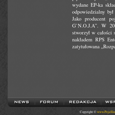
wydane EP-ka skła
odpowiedzialny by
Jako producent po
G`N.O.J.A”. W 200
stworzył w całości 
nakładem RPS Enter
zatytułowana „Rozpa
Copyright ©
www.PejaSlu