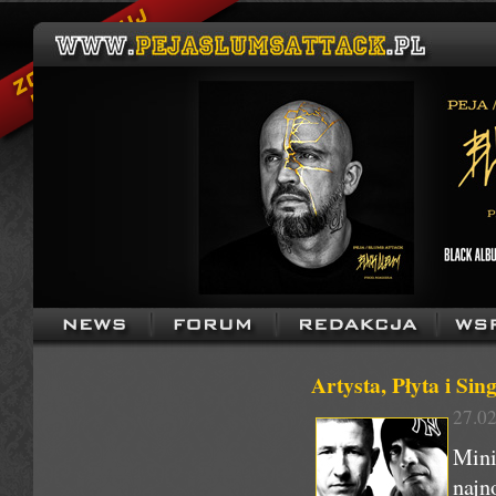
Artysta, Płyta i Sin
27.02
Mini
najn