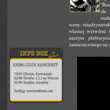
"Re
ale
znak
sceny, międzynarod
własnej wytwórni 
naszym plebiscyc
zamieszczonego na s