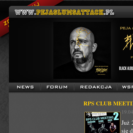
RPS CLUB MEETING 
19.04
Już 
się 