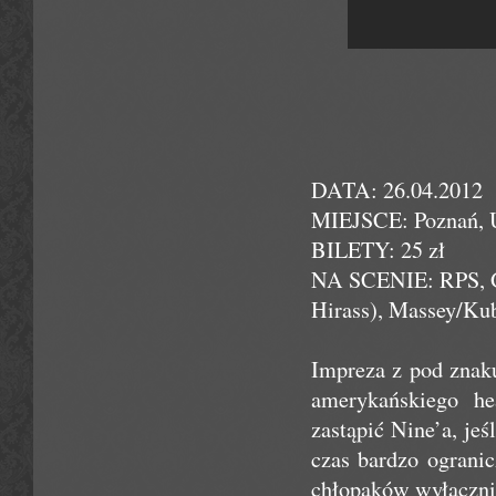
DATA: 26.04.2012
MIEJSCE: Poznań, 
BILETY: 25 zł
NA SCENIE: RPS, Ga
Hirass), Massey/Kub
Impreza z pod zna
amerykańskiego he
zastąpić Nine’a, je
czas bardzo ograni
chłopaków wyłączni