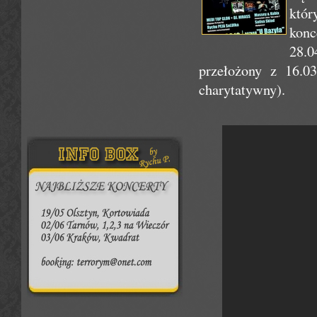
któr
konc
28.0
przełożony z 16.03
charytatywny).