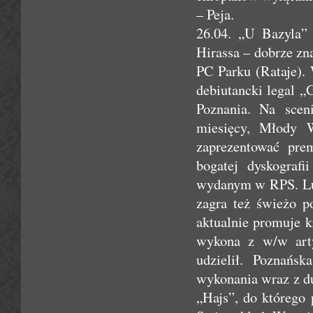
– Peja.
26.04. „U Bazyla”
Hirassa – dobrze zn
PC Parku (Rataje).
debiutancki legal „
Poznania. Na sceni
miesięcy, Młody W
zaprezentować prem
bogatej dyskografi
wydanym w RPS. Luk
zagra też świeżo p
aktualnie promuje kr
wykona z w/w arty
udzielił. Poznańs
wykonania wraz z d
„Hajs”, do którego