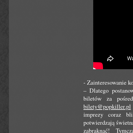
- Zainteresowanie k
– Dlatego postanow
biletów za pośred
bilety@popkiller.pl
imprezy coraz bli
potwierdzają świetn
zabraknąć! Tymc