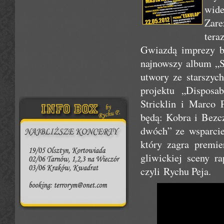
wid
Zare
teraz
Gwiazdą imprezy b
najnowszy album „S
utwory ze starszyc
projektu „Disposa
Stricklin i Marco 
będą: Kobra i Bezcz
dwóch” ze wsparcie
który zagra premie
gliwickiej sceny r
czyli Rychu Peja.