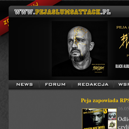
Peja zapowiada RPS
16.05
Odli
czyl