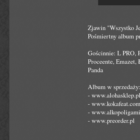
Zjawin "Wszystko J
Pośmiertny album p
Gościnnie: L PRO, P
Proceente, Emazet, 
Panda
Album w sprzedaży
- www.alohasklep.p
- www.kokafeat.co
- www.alkopoligam
- www.preorder.pl