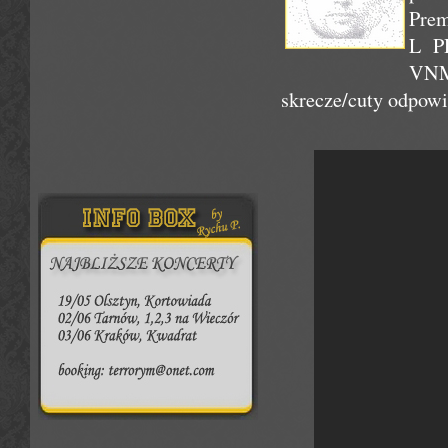
Prem
L PR
VNM
skrecze/cuty odpowi