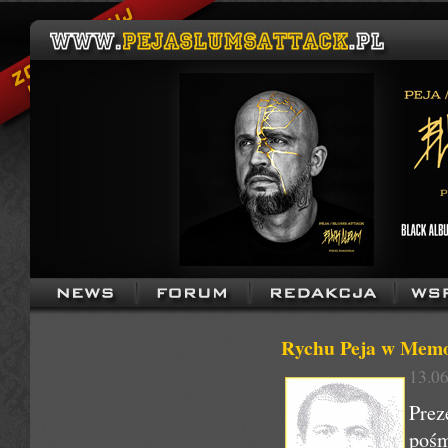
Rychu Peja w Memor
13.06
Prez
poś