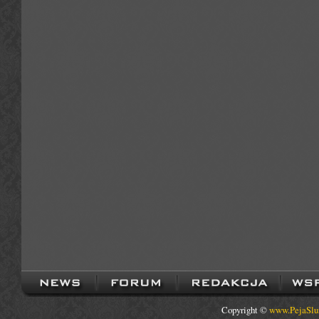
Copyright ©
www.PejaSlu