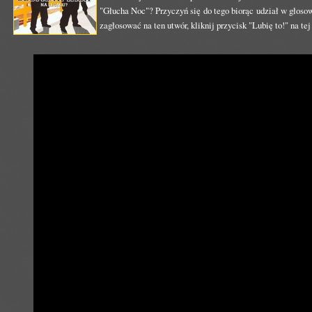
"Głucha Noc"? Przyczyń się do tego biorąc udział w głoso
zagłosować na ten utwór, kliknij przycisk "Lubię to!" na te