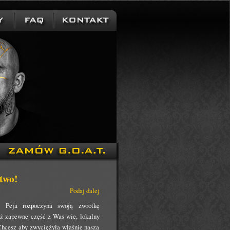
two!
Podaj dalej
u Peja rozpoczyna swoją zwrotkę
uż zapewne część z Was wie, lokalny
Chcesz aby zwyciężyła właśnie nasza