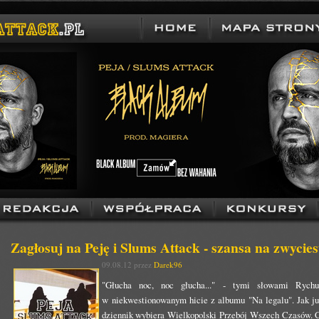
Zagłosuj na Peję i Slums Attack - szansa na zwycies
09.08.12 przez
Darek96
"Głucha noc, noc głucha..." - tymi słowami Rych
w niekwestionowanym hicie z albumu "Na legalu". Jak j
dziennik wybiera Wielkopolski Przebój Wszech Czasów. 