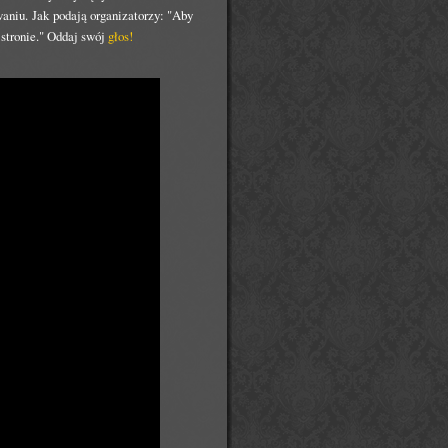
waniu. Jak podają organizatorzy: "Aby
j stronie." Oddaj swój
głos!