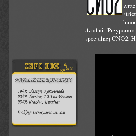
wrze
str
humo
działań. Przypomin
specjalnej CNO2. Hi