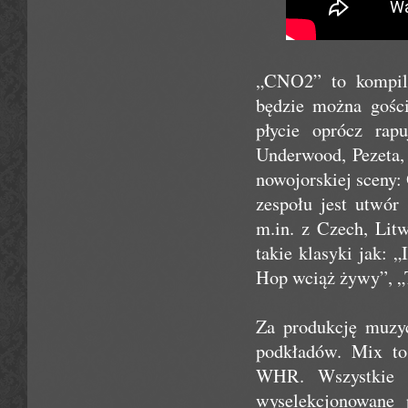
„CNO2” to kompila
będzie można gośc
płycie oprócz rap
Underwood, Pezeta,
nowojorskiej sceny
zespołu jest utwór
m.in. z Czech, Lit
takie klasyki jak:
Hop wciąż żywy”, „
Za produkcję muzyc
podkładów. Mix to
WHR. Wszystkie t
wyselekcjonowane 