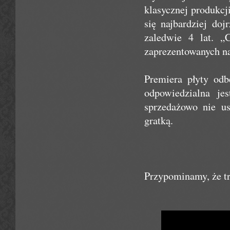
klasycznej produkc
się najbardziej do
zaledwie 4 lat. „
zaprezentowanych na
Premiera płyty odb
odpowiedzialna je
sprzedażowo nie u
gratką.
Przypominamy, że tr