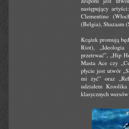
zespołu jest utw
następujący artyśc
Clementino (Włoc
(Belgia), Shazaam (S
Krążek promują będ
Riot), „Ideologi
przetrwać”, „Hip 
Masta Ace czy „C
płycie jest utwór 
mi żyć” oraz „Re
udziałem Kroolika
klasycznych wersów 