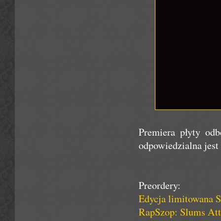
Premiera płyty odb
odpowiedzialna jest 
Preordery:
Edycja limitowan
RapSzop: Slums At