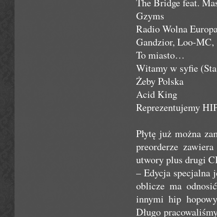
The Bridge feat. Ma
Gzyms
Radio Wolna Europa
Gandzior, Loo-MC, 
To miasto…
Witamy w syfie (Stas
Żeby Polska
Acid King
Reprezentujemy HI
Płytę już można za
preorderze zawiera
utwory plus drugi C
– Edycja specjalna 
oblicze ma odnosi
innymi hip hopowy
Długo pracowaliśm