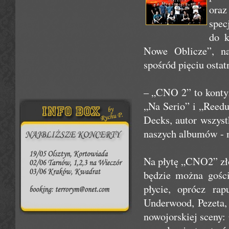
oraz
spec
do k
Nowe Oblicze”, na
spośród pięciu osta
– „CNO 2” to konty
„Na Serio” i „Reedu
Decks, autor wszys
naszych albumów - 
Na płytę „CNO2” zło
będzie można gośc
płycie, oprócz rap
Underwood, Pezeta,
nowojorskiej sceny