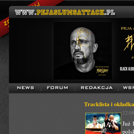
Tracklista i okładk
22.08
Już 
pols