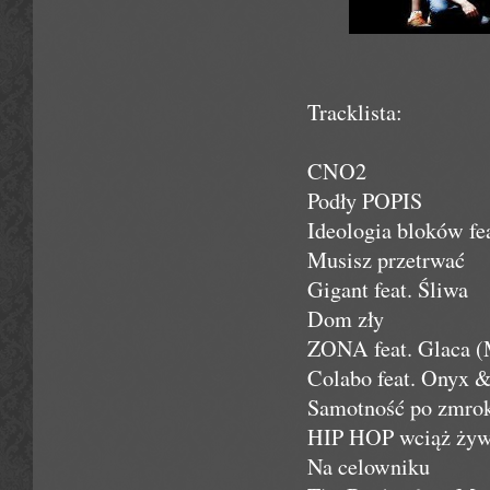
Tracklista:
CNO2
Podły POPIS
Ideologia bloków fea
Musisz przetrwać
Gigant feat. Śliwa
Dom zły
ZONA feat. Glaca (
Colabo feat. Onyx 
Samotność po zmrok
HIP HOP wciąż żywy
Na celowniku