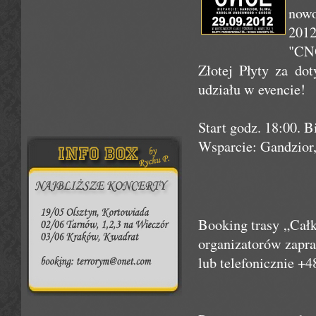
nowo
201
"CNO
Złotej Płyty za do
udziału w evencie!
Start godz. 18:00. B
Wsparcie: Gandzior,
Booking trasy „Cał
organizatorów zapr
lub telefonicznie +4