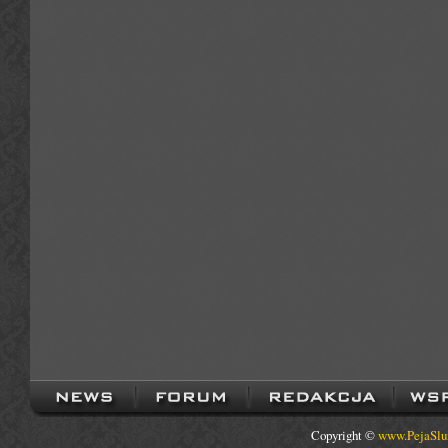
Copyright ©
www.PejaSlu