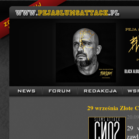
29 września Złote
20.09
29 
zawł