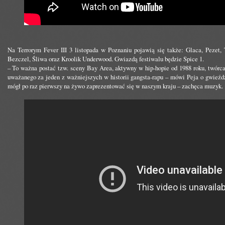
Na Terrorym Fever III 3 listopada w Poznaniu pojawią się także: Glaca, Pezet
Bezczel, Śliwa oraz Kroolik Underwood. Gwiazdą festiwalu będzie Spice 1.
– To ważna postać tzw. sceny Bay Area, aktywny w hip-hopie od 1988 roku, twórc
uważanego za jeden z ważniejszych w historii gangsta-rapu – mówi Peja o gwieździ
mógł po raz pierwszy na żywo zaprezentować się w naszym kraju – zachęca muzyk.