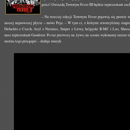
gości! Gwiazdą Terrorym Fever III będzie reprezentant za
– Na trzeciej edycji Terrorym Fever pojawią się prawie w
naszej najnowszej płycie – mówi Peja. – W tym ci, z którymi stworzyliśmy singi
Defuckto z Czech, Azyl z Niemiec, Sniper z Litwy, belgijski R-MC i Loo, Shaza
nasz reprezentant Gandzior. Po raz pierwszy na żywo, na scenie wykonamy razem t
można tego przegapić – dodaje muzyk.