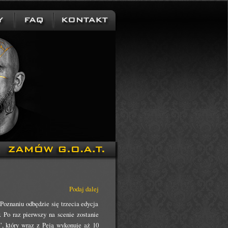
Podaj dalej
oznaniu odbędzie się trzecia edycja
 Po raz pierwszy na scenie zostanie
, który wraz z Peją wykonuje aż 10