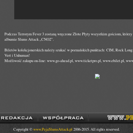
Podczas Terrorym Fever 3 zostaną wręczone Złote Płyty wszystkim gościom, którzy
albumie Slums Attack „CNO2”.
Biletów kolekcjonerskich należy szukać w poznańskich punktach: CIM, Rock Long 
Vert i Unhuman!
Możliwość zakupu on-line: www.go-ahead.pl, www.ticketpro.pl, www.ebilet.pl, www
Copyright ©
www.PejaSlumsAttack.pl
2006-2015. All rights reserved.