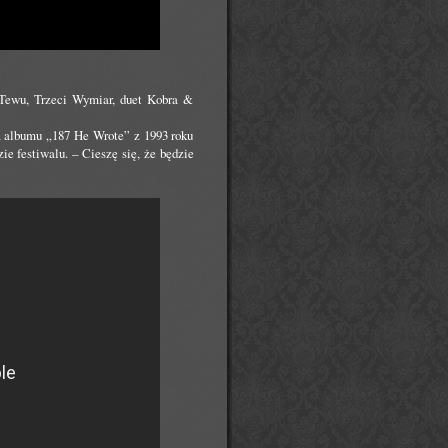
, Tewu, Trzeci Wymiar, duet Kobra &
a albumu „187 He Wrote” z 1993 roku
e festiwalu. – Cieszę się, że będzie