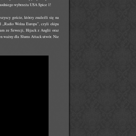
chodniego wybrzeża USA Spice 1!
szyscy goście, którzy znaleźli się na
el „Radio Wolna Europa”, czyli ekipa
am ze Szwecji, Hijack z Anglii oraz
en ważny dla Slums Attack utwór. Nie