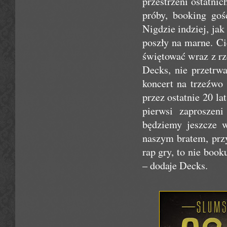
przestrzeni ostatnic
próby, booking goś
Nigdzie indziej, jak
poszły na marne. Ci
świętować wraz z rz
Decks, nie przetrw
koncert na trzeźwo
przez ostatnie 20 la
pierwsi zaproszen
będziemy jeszcze w
naszym bratem, prz
rap gry, to nie boo
– dodaje Decks.