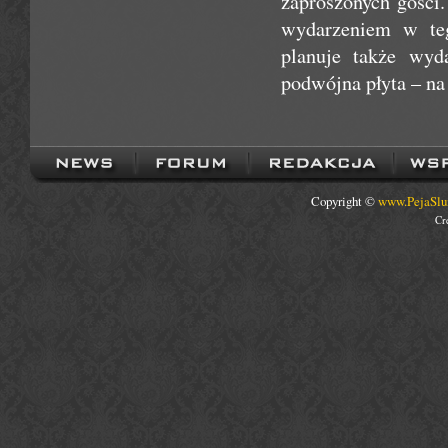
zaproszonych gości
wydarzeniem w teg
planuje także wyd
podwójna płyta – n
Copyright ©
www.PejaSlu
Cr