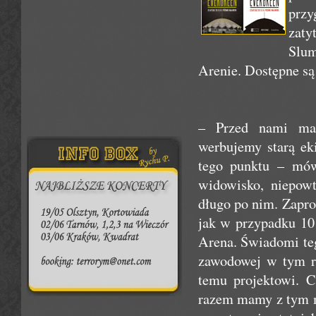
prz
zaty
Slum
Arenie. Dostępne są 
– Przed nami mas
werbujemy starą ek
tego punktu – mów
widowisko, niepowt
długo po nim. Zapro
jak w przypadku 10
Arena. Świadomi teg
zawodowej w tym ro
temu projektowi. C
razem mamy z tym m