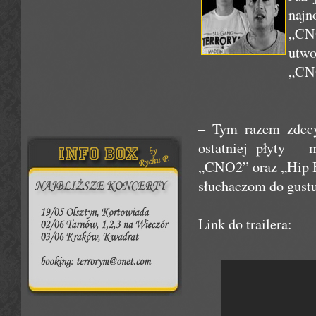
naj
„CNO
utwo
„CNO
– Tym razem zdecy
ostatniej płyty –
„CNO2” oraz „Hip H
słuchaczom do gustu
Link do trailera: