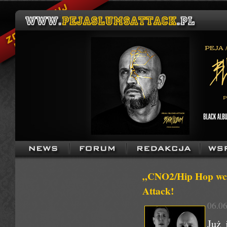
„CNO2/Hip Hop wcią
Attack!
06.06
Już 