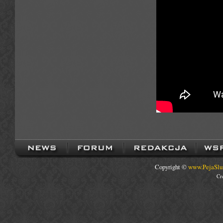
Copyright ©
www.PejaSlu
Cr