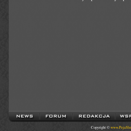
Copyright ©
www.PejaSlu