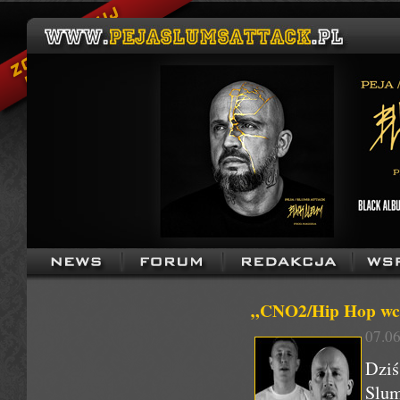
„CNO2/Hip Hop wcią
07.06
Dziś
Slum