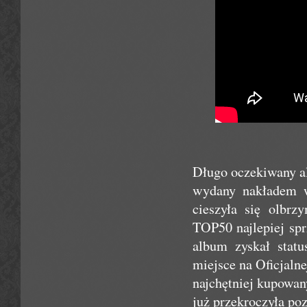
Długo oczekiwany a
wydany nakładem wa
cieszyła się olbrz
TOP50 najlepiej spr
album zyskał statu
miejsce na Oficjaln
najchętniej kupowa
już przekroczyła poz