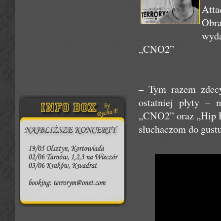
Att
Obr
wyda
„CNO2”
– Tym razem zdecy
ostatniej płyty –
„CNO2” oraz „Hip H
słuchaczom do gustu