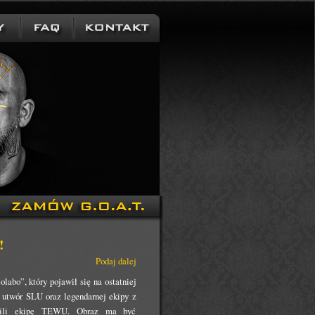
!
Podaj dalej
labo”, który pojawił się na ostatniej
 utwór SLU oraz legendarnej ekipy z
sili ekipę TEWU. Obraz ma być