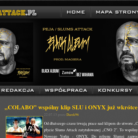
„COLABO” wspólny klip SLU i ONYX już wkrótce
22.07.13 przez
Darek96
Od dłuższego czasu trwają prace nad klipem do utworu „Co
płycie Slums Attack zatytułowanej „CNO 2”. To wspólny
Nowego Yorku - ONYX. Do refrenu Slumsi zapro