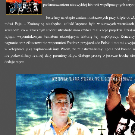
podsumowaniem niezwykłej historii współpracy tych artyst
– Jesteśmy na etapie zmian montażowych przy klipie do
mówi Peja. – Zmiany są niezbędne, całość kręcona była w surowych warunkach, 
screenem, co w znacznym stopniu utrudniło nam szybka realizacje projektu. Działa
fajnym wspominkowym tematem ukazującym historię tej współpracy. Koncert
nagranie oraz zilustrowanie wspomnień Fredro z przyjazdu do Polski i moimi z wyj
w kolejności jaką zaplanowaliśmy. Wiem, że rejestrowaliśmy ujęcia pod koniec m
nie podawaliśmy realnej daty premiery klipu, dlatego proszę o jeszcze trochę ci
dodaje raper.