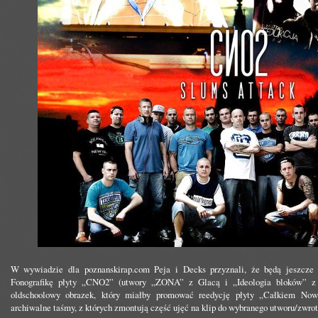
W wywiadzie dla poznanskirap.com Peja i Decks przyznali, że będą jeszcze 
Fonografikę płyty „CNO2” (utwory „ZONA” z Glacą i „Ideologia bloków” z 
oldschoolowy obrazek, który miałby promować reedycję płyty „Całkiem Now
archiwalne taśmy, z których zmontują część ujęć na klip do wybranego utworu/zwrot