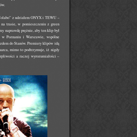
ów.
 „Colabo” z udziałem ONYX i TEWU –
na trasie, w pomieszczeniu z green
my naprawdę prężnie, aby ten klip był
y w Poznaniu i Warszawie, wspólne
azdem do Stanów. Premiery klipów idą
arca, mimo to podtrzymuje, iż nigdy
erpliwości a raczej wyrozumiałości –