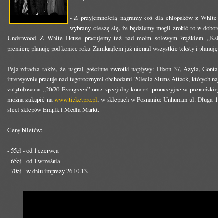
- Z przyjemnością nagramy coś dla chłopaków z White 
wybrany, cieszę się, że będziemy mogli zrobić to w dobo
Underwood. Z White House pracujemy też nad moim solowym krążkiem „Ks
premierę planuję pod koniec roku. Zamknąłem już niemal wszystkie teksty i planuję 
Peja zdradza także, że nagrał gościnne zwrotki napływy: Dixon 37, Azyla, Gont
intensywnie pracuje nad tegorocznymi obchodami 20lecia Slums Attack, których n
zatytułowana „20/20 Evergreen” oraz specjalny koncert promocyjne w poznańskiej
można zakupić na
www.ticketpro.pl
, w sklepach w Poznaniu: Unhuman ul. Długa 13
sieci sklepów Empik i Media Markt.
Ceny biletów:
- 55zł - od 1 czerwca
- 65zł - od 1 września
- 70zł - w dniu imprezy 26.10.13.