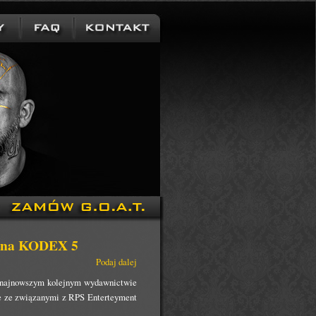
e na KODEX 5
Podaj dalej
na najnowszym kolejnym wydawnictwie
ie ze związanymi z RPS Enterteyment