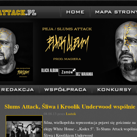
Slums Attack, Śliwa i Kroolik Underwood wspólni
08.08.13 przez
Łudzik
Silna, wielkopolska reprezentacja pojawi się gościnnie 
ekipy White House - „Kodex 5”. To Slums Attack wspóln
Śliwą i Kroolikiem Underwood