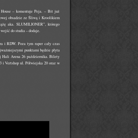
House – komentuje Peja. – Bit już
rowej obsadzie ze Śliwą i Kroolikiem
iążę aka. SLUMILIONER”, którego
wejść do studia – dodaje.
ara i RDW. Poza tym raper cały czas
ajważniejszymi punktami będzie płyta
 Hali Arena 26 października. Bilety
 i Vertshop ul. Półwiejska 20 oraz w