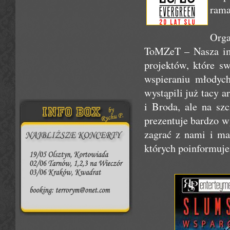
rama
Org
ToMZeT – Nasza imp
projektów, które s
wspieraniu młodyc
wystąpili już tacy 
i Broda, ale na sz
prezentuje bardzo wy
zagrać z nami i ma
których poinformuje