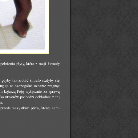
łnienia płyty, która z racji formuły
 gdyby tak zrobić śmiało stałyby się
ugują na szczególne uznanie pragnąc
ch kojarzą Peję wyłącznie za sprawą
lka utworów pochodzi dokładnie z tej
a.
przede wszystkim płyta, której sami