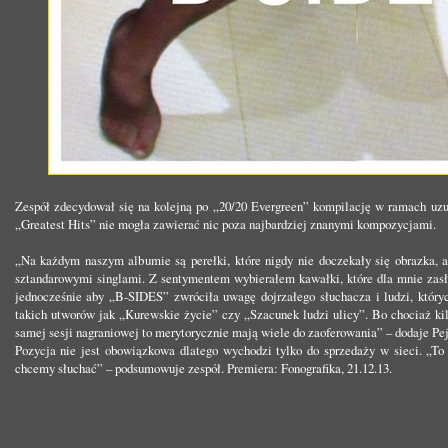
Zespół zdecydował się na kolejną po „20/20 Evergreen” kompilację w ramach uzupe
„Greatest Hits” nie mogła zawierać nic poza najbardziej znanymi kompozycjami.
„Na każdym naszym albumie są perełki, które nigdy nie doczekały się obrazka, a
sztandarowymi singlami. Z sentymentem wybierałem kawałki, które dla mnie zasł
jednocześnie aby „B-SIDES” zwróciła uwagę dojrzałego słuchacza i ludzi, który
takich utworów jak „Kurewskie życie” czy „Szacunek ludzi ulicy”. Bo chociaż ki
samej sesji nagraniowej to merytorycznie mają wiele do zaoferowania” – dodaje Pej
Pozycja nie jest obowiązkowa dlatego wychodzi tylko do sprzedaży w sieci. „To 
chcemy słuchać” – podsumowuje zespół. Premiera: Fonografika, 21.12.13.