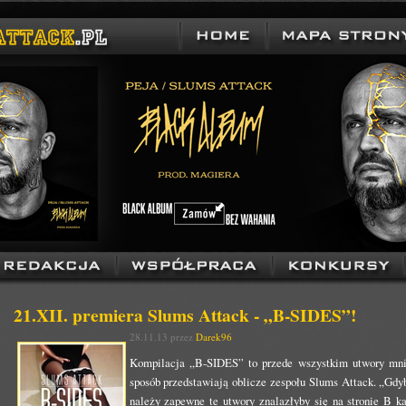
21.XII. premiera Slums Attack - „B-SIDES”!
28.11.13 przez
Darek96
Kompilacja „B-SIDES” to przede wszystkim utwory mni
sposób przedstawiają oblicze zespołu Slums Attack. „Gdyb
należy zapewne te utwory znalazłyby się na stronie B k