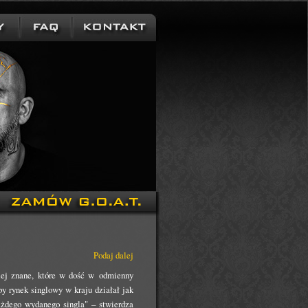
Podaj dalej
ej znane, które w dość w odmienny
y rynek singlowy w kraju działał jak
ażdego wydanego singla" – stwierdza