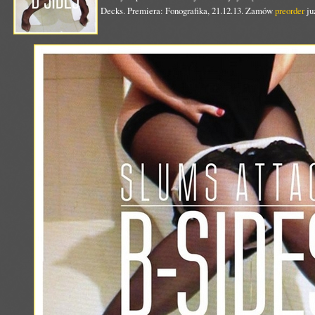
Decks. Premiera: Fonografika, 21.12.13. Zamów
preorder
ju