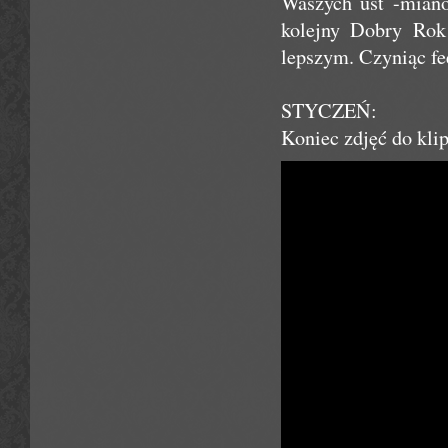
Waszych ust -mian
kolejny Dobry Rok 
lepszym. Czyniąc f
STYCZEŃ:
Koniec zdjęć do kli