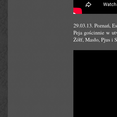
29.03.13. Poznań, E
Peja gościnnie w u
Żółf, Masło, Pjus i S