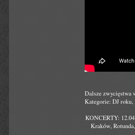
Dalsze zwycięstwa
Kategorie: DJ roku
KONCERTY: 12.04. K
Kraków, Rotunda,