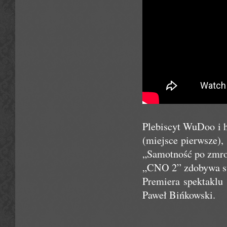
Plebiscyt WuDoo i 
(miejsce pierwsze)
„Samotność po zmrok
„CNO 2” zdobywa sta
Premiera spektaklu 
Paweł Bińkowski.