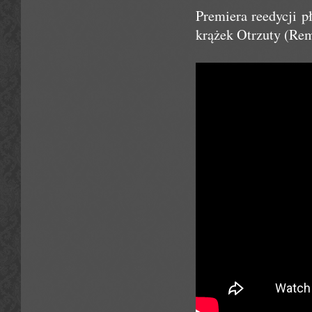
Premiera reedycji 
krążek Otrzuty (Re