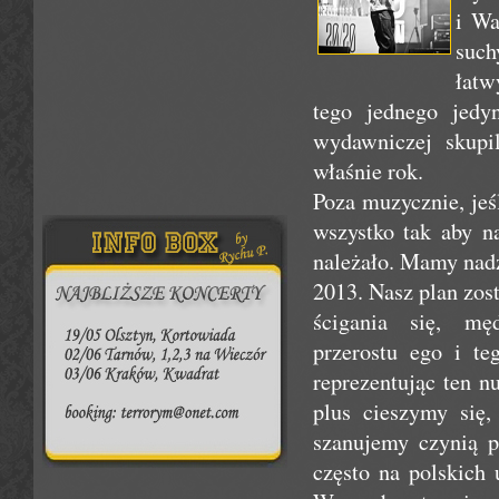
i Wa
such
łatw
tego jednego jedy
wydawniczej skupil
właśnie rok.
Poza muzycznie, jeśl
wszystko tak aby na
należało. Mamy nadz
2013. Nasz plan zos
ścigania się, męd
przerostu ego i t
reprezentując ten n
plus cieszymy się
szanujemy czynią p
często na polskich 