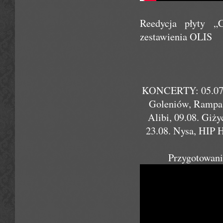
Reedycja płyty „
zestawienia OLIS
KONCERTY: 05.07. E
Goleniów, Rampa, 
Alibi, 09.08. Giż
23.08. Nysa, HIP 
Przygotowani