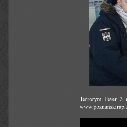
Terrorym Fever 3 
www.poznanskirap.