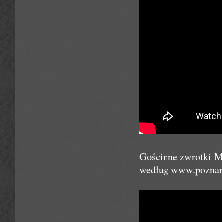
Gościnne zwrotki 
według www.poznan