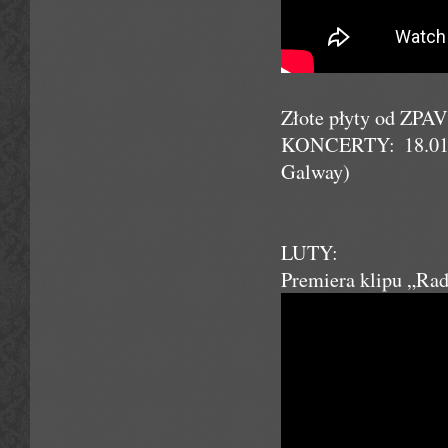
Złote płyty od ZPAV
KONCERTY: 18.01. 
Galway)
LUTY:
Premiera klipu „Ra