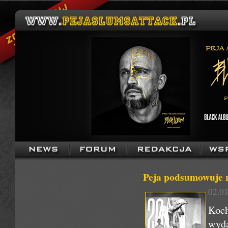
Peja podsumowuje 
02.01
Koc
wyda