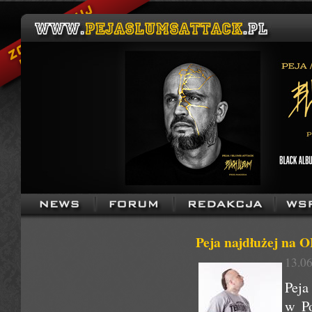
Peja najdłużej na O
13.06
Peja
w Po