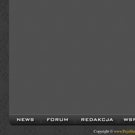
Copyright ©
www.PejaSlu