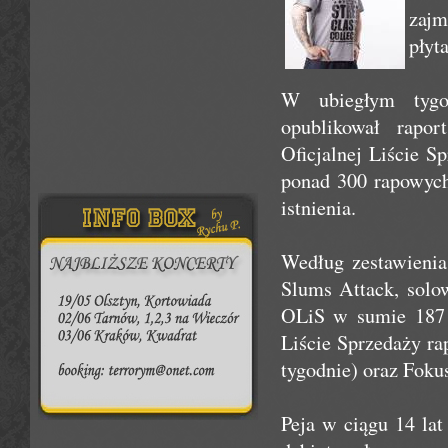
zajm
płyt
W ubiegłym tygod
opublikował rapo
Oficjalnej Liście S
ponad 300 rapowych 
istnienia.
Według zestawieni
Slums Attack, solo
OLiS w sumie 187 
Liście Sprzedaży ra
tygodnie) oraz Fokus
Peja w ciągu 14 la