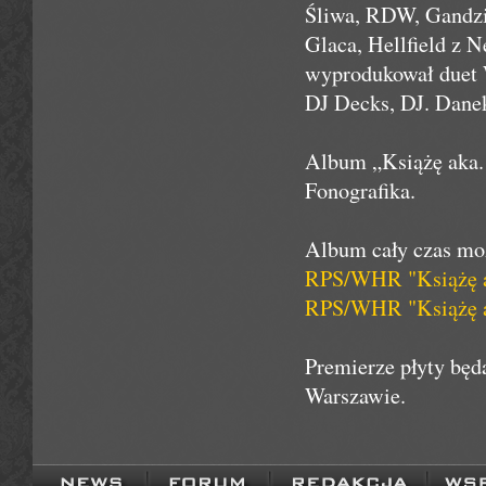
Śliwa, RDW, Gandzi
Glaca, Hellfield z 
wyprodukował duet W
DJ Decks, DJ. Danek
Album „Książę aka
Fonografika.
Album cały czas moż
RPS/WHR "Książę
RPS/WHR "Książę
Premierze płyty będ
Warszawie.