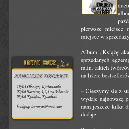
duet
alb
paźd
pierwsze miejsce n
miejsce w sprzedaży
Album „Książę aka
sprzedanych egzemp
m.in. takich twórcó
na liście bestseller
– Cieszymy się z s
wydaje najnowszą p
nam jeszcze kilka 
dodaje.