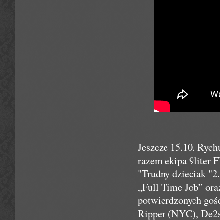
Jeszcze 15.10. Rych
razem ekipa 9liter 
"Trudny dzieciak "2
„Full Time Job” ora
potwierdzonych gości
Ripper (NYC), De2s 