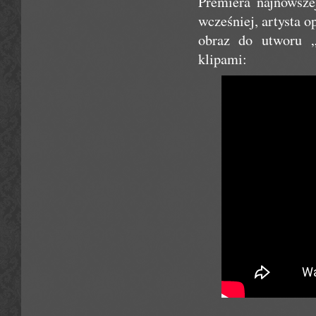
Premiera najnowsze
wcześniej, artysta 
obraz do utworu 
klipami: