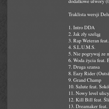
dodatkowe utwory (ty
Traklista wersji Del
1. Intro DDA
2. Jak zły szeląg
3. Rap Weteran fea
4. S.L.U.M.S.
5. Nie pogrywaj ze 
6. Woda życia feat. 
7. Druga szansa
8. Eazy Rider (Outsi
9. Grand Champ
10. Salute feat. Sok
11. Nowy level ulicy
12. Kill Bill feat. Ś
13. Dreamaker feat. 