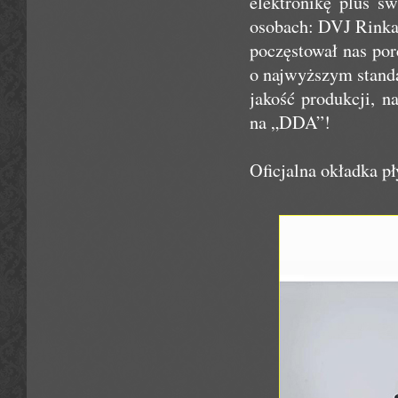
elektronikę plus ś
osobach: DVJ Rinka 
poczęstował nas por
o najwyższym standa
jakość produkcji, n
na „DDA”!
Oficjalna okładka p