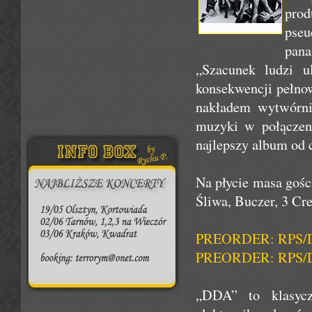
prod
pseu
pan
„Szacunek ludzi 
konsekwencji pełno
nakładem wytwórni
muzyki w połączen
najlepszy album od 
Na płycie masa gośc
Śliwa, Buczer, 3 Cr
PREORDER: RPS/Dj
PREORDER: RPS/Dj 
„DDA” to klasycz