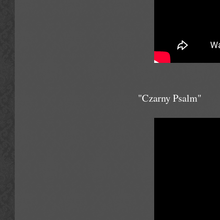
"Czarny Psalm"