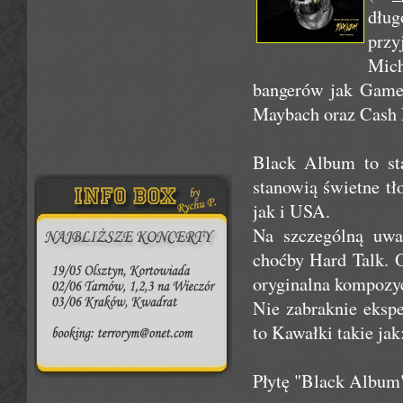
dług
przy
Mic
bangerów jak Game 
Maybach oraz Cash 
Black Album to st
stanowią świetne tł
jak i USA.
Na szczególną uwa
choćby Hard Talk. O
oryginalna kompozyc
Nie zabraknie eksp
to Kawałki takie jak
Płytę "Black Albu