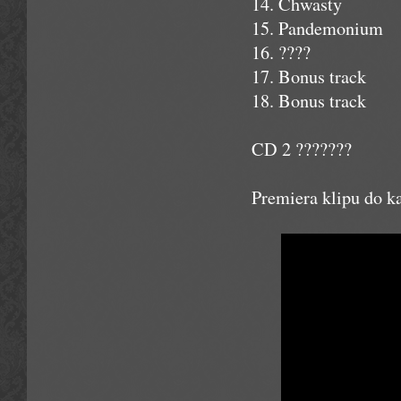
14. Chwasty
15. Pandemonium
16. ????
17. Bonus track
18. Bonus track
CD 2 ???????
Premiera klipu do k