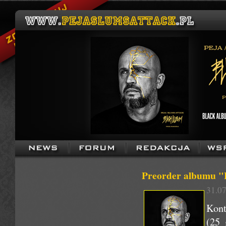
Preorder albumu "B
31.07
Kon
(25