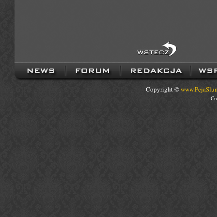
Copyright ©
www.PejaSlum
Cr