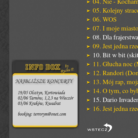
04. Nie - Kocham
05. Kolejny stra
06. WOS
07. I moje miasto
08. Dla frajerstwa
09. Jest jedna rze
10. Bit w bit (ski
11. Głucha noc (
12. Randori (Don
13. Mój rap, moj
14. O tym, co było
15. Dario Invade
16. Jest jedna rz