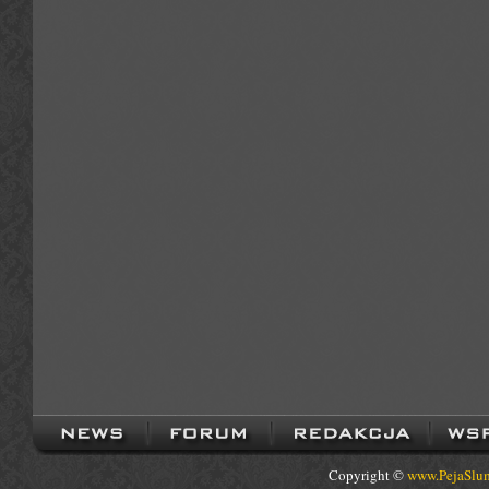
Copyright ©
www.PejaSlum