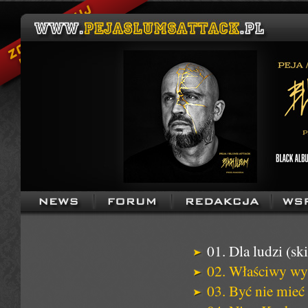
01. Dla ludzi (ski
02. Właściwy wy
03. Być nie mieć