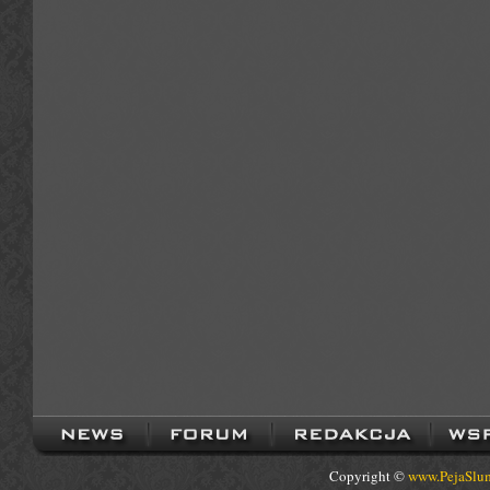
Copyright ©
www.PejaSlum