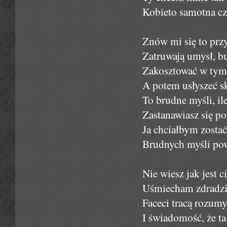
Kobieto samotna cze
Znów mi się to przy
Zatruwają umysł, b
Zakosztować w tym 
A potem usłyszeć s
To brudne myśli, ile 
Zastanawiasz się po
Ja chciałbym zostać 
Brudnych myśli pow
Nie wiesz jak jest c
Uśmiecham zdradzie
Faceci tracą rozum
I świadomość, że ta