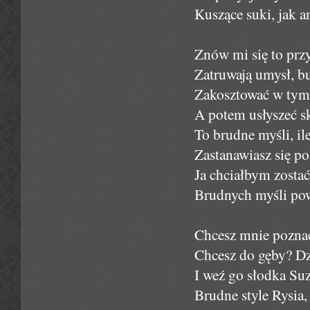
Kuszące suki, jak a
Znów mi się to przy
Zatruwają umysł, b
Zakosztować w tym 
A potem usłyszeć s
To brudne myśli, ile 
Zastanawiasz się po
Ja chciałbym zostać 
Brudnych myśli pow
Chcesz mnie pozna
Chcesz do gęby? Dz
I weź go słodka Suz
Brudne style Rysia