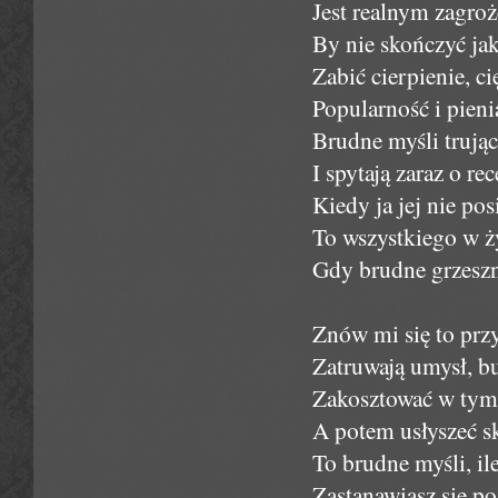
Jest realnym zagro
By nie skończyć jak
Zabić cierpienie, ci
Popularność i pien
Brudne myśli trują
I spytają zaraz o r
Kiedy ja jej nie p
To wszystkiego w ży
Gdy brudne grzeszne
Znów mi się to przy
Zatruwają umysł, b
Zakosztować w tym 
A potem usłyszeć s
To brudne myśli, ile 
Zastanawiasz się po