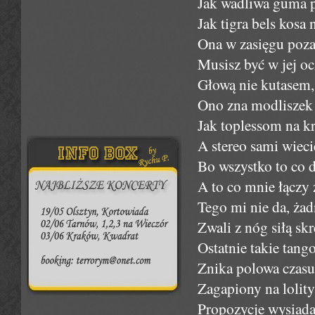
Jak wadliwa guma p
Jak tigra bels kosa 
Ona w zasięgu poza
Musisz być w jej o
Głową nie kutasem, 
Ono zna modliszek 
Jak toplessom na kr
A stereo sami wieci
Bo wszystko to co d
A to co mnie łączy
Tego mi nie da, żad
Zwali z nóg siłą skr
Ostatnie takie tan
Znika polowa czasu 
Zagapiony na lolity
Propozycje wysiada