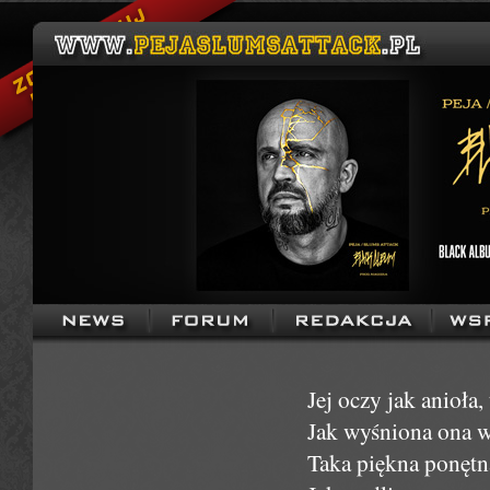
Jej oczy jak anioła,
Jak wyśniona ona w
Taka piękna ponętna