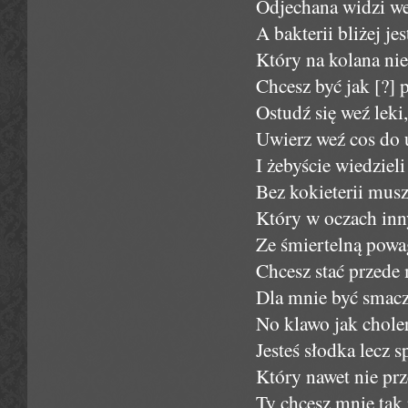
Odjechana widzi we
A bakterii bliżej j
Który na kolana ni
Chcesz być jak [?] p
Ostudź się weź leki
Uwierz weź cos do 
I żebyście wiedziel
Bez kokieterii musz
Który w oczach inn
Ze śmiertelną pow
Chcesz stać przede
Dla mnie być smacz
No klawo jak choler
Jesteś słodka lecz s
Który nawet nie prz
Ty chcesz mnie tak 