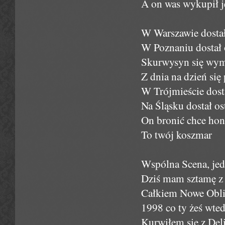
A on was wykupił j
W Warszawie dostał
W Poznaniu dostał 
Skurwysyn się wym
Z dnia na dzień się
W Trójmieście dosta
Na Śląsku dostał os
On bronić chce hono
To twój koszmar
Wspólna Scena, jed
Dziś mam sztamę z 
Całkiem Nowe Obli
1998 co ty żeś wted
Kurwiłem się z Deli