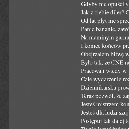
Gdyby nie opuściły 
Jak z ciebie diler?
Od lat płyt nie spr
Panie bananie, zaw
Na maminym garnus
I koniec końców pr
Obejrzałem bitwę w
Było tak, że CNE r
Pracowali wtedy w 
Całe wydarzenie ro
Dziennikarska prow
Teraz pozwól, że za
Jesteś mistrzem kon
Jesteś dla ludzi szu
Postępuj tak dalej 
Ty nie jesteś żaden