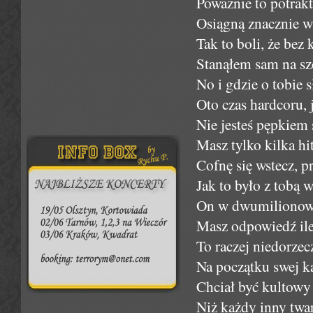
Poważnie to potrakt
Osiągną znacznie w
Tak to boli, że bez
Stanąłem sam na szc
No i gdzie o tobie s
Oto czas hardcoru,
Nie jesteś pępkiem 
Masz tylko kilka h
Cofnę się wstecz, p
Jak to było z tobą w
On w dwumilionowy
Masz odpowiedź ile 
To raczej niedorzec
Na początku swej ka
Chciał być kultowy 
Niż każdy inny twar