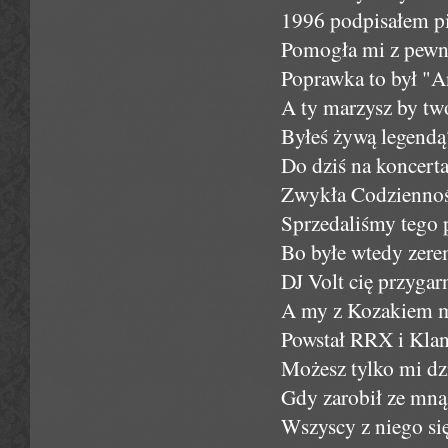
1996 podpisałem pi
Pomogła mi z pewno
Poprawka to był "An
A ty marzysz by twó
Byłeś żywą legendą?
Do dziś na koncert
Zwykła Codzienność
Sprzedaliśmy tego p
Bo byłe wtedy zere
DJ Volt cię przygar
A my z Kozakiem m
Powstał RRX i Klan, 
Możesz tylko mi dz
Gdy zarobił ze mną 
Wszyscy z niego się