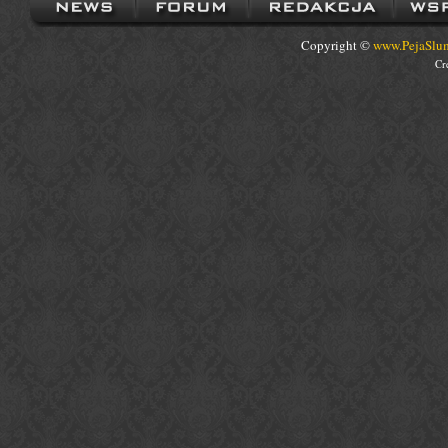
Copyright ©
www.PejaSlum
Cr