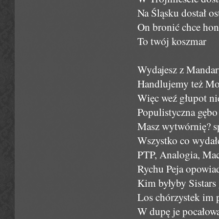
Na Śląsku dostał os
On bronić chce hono
To twój koszmar
Wydajesz z Mandar
Handlujemy też Mol
Więc weź głupot ni
Populistyczna gębo
Masz wytwórnię? s
Wszystko co wydał
PTP, Analogia, Mac
Rychu Peja opowiad
Kim byłyby Sistars 
Los chórzystek im pi
W dupę je pocałował