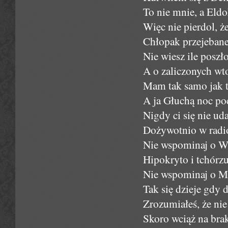
To nie mnie, a Eld
Więc nie pierdol, ż
Chłopak przejebane
Nie wiesz ile poszł
A o zaliczonych wto
Mam tak samo jak t
A ja Głuchą noc p
Nigdy ci się nie ud
Dożywotnio w radi
Nie wspominaj o Wz
Hipokryto i tchórzu
Nie wspominaj o Ma
Tak się dzieje gdy d
Zrozumiałeś, że nie
Skoro wciąż na brak