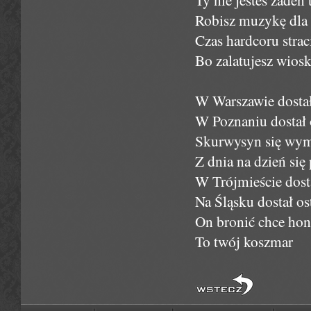
Robisz muzykę dla o
Czas hardcoru strac
Bo zalatujesz wiosk
W Warszawie dostał
W Poznaniu dostał 
Skurwysyn się wym
Z dnia na dzień się
W Trójmieście dosta
Na Śląsku dostał os
On bronić chce hono
To twój koszmar