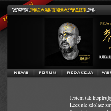
Jestem tak inspiruj
Lecz nie zdołasz z