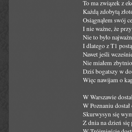
To ma związek z ek
Każdą zdobytą złot
Osiągnąłem swój cel
I nie ważne, że prz
Nie to było najważn
I dlatego z T1 post
Nawet jeśli wcześni
Nie miałem zbytnio
Dziś bogatszy w doś
Więc nawijam o kapu
W Warszawie dostał
W Poznaniu dostał 
Skurwysyn się wym
Z dnia na dzień się
W Trójmieście dosta