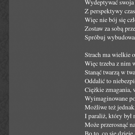
Wydeptywać swoja ś
Z perspektywy czas
Więc nie bój się c
Zostaw za sobą prz
Spróbuj wybudować
Strach ma wielkie o
Więc trzeba z nim 
Stanąć twarzą w tw
Oddalić to niebezpi
Ciężkie zmagania, 
Wyimaginowane post
Możliwe też jednak,
I paraliż, który był
Może przerosnąć na
Bo to, co się dzieje