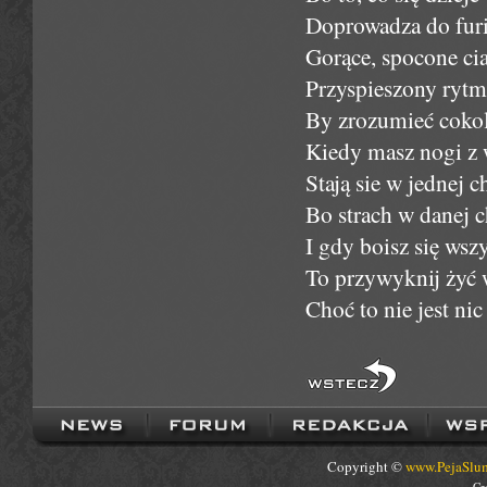
Doprowadza do furii
Gorące, spocone cia
Przyspieszony rytm 
By zrozumieć cokolw
Kiedy masz nogi z w
Stają sie w jednej 
Bo strach w danej c
I gdy boisz się wsz
To przywyknij żyć w
Choć to nie jest ni
Copyright ©
www.PejaSlum