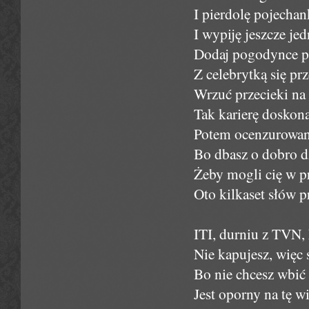
I pierdolę pojechan
I wypiję jeszcze je
Dodaj pogodynce pa
Z celebrytką się pr
Wrzuć przecieki na 
Tak karierę doskona
Potem ocenzurowane
Bo dbasz o dobro dz
Żeby mogli cię w pr
Oto kilkaset słów p
ITI, durniu z TVN,
Nie kapujesz, więc
Bo nie chcesz wbić
Jest oporny na tę wi