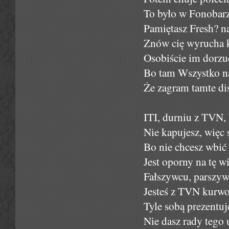
To było w Fonobarze
Pamiętasz Fresh? n
Znów cię wyrucha k
Osobiście im dorzu
Bo tam Wszystko na
Że zagram tamte di
ITI, durniu z TVN,
Nie kapujesz, więc
Bo nie chcesz wbić
Jest oporny na tę wi
Fałszywcu, parszyw
Jesteś z TVN kurw
Tyle sobą prezentuj
Nie dasz rady tego