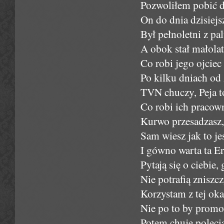
Pozwoliłem pobić d
On do dnia dzisiejs
Był pełnoletni z pa
A obok stał małola
Co robi jego ojcie
Po kilku dniach od z
TVN chuczy, Peja t
Co robi ich pracown
Kurwo przesadzasz,
Sam wiesz jak to jes
I gówno warta ta Err
Pytają się o ciebie,
Nie potrafią zniszc
Korzystam z tej oka
Nie po to by promo
Potem chuje poleci