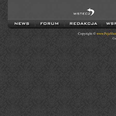
Copyright ©
www.PejaSlum
Cr